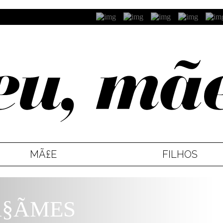
MÃ£E
FILHOS
Ã§ÃΜES