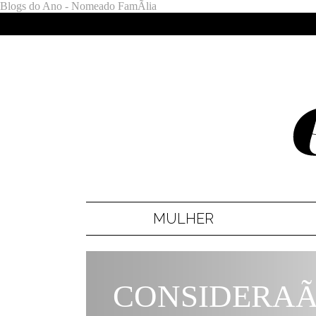
Blogs do Ano - Nomeado FamÃ­lia
MULHER
CONSIDERA